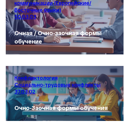
коммуникации (Европейские/
Восточные языки)
50.03.03
Очная / Очно-заочная формы
обучение
Конфликтология
Социально-трудовые конфликты
37.03.02
Очно-Заочная формы обучения