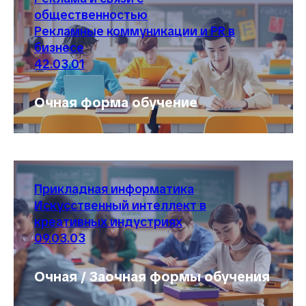
общественностью
Рекламные коммуникации и PR в
бизнесе
42.03.01
Очная форма обучение
Прикладная информатика
Искусственный интеллект в
креативных индустриях
09.03.03
Очная / Заочная формы обучения